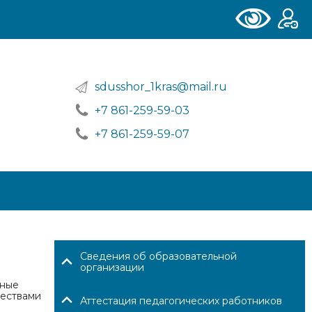
sdusshor_1kras@mail.ru
+7 861-259-59-03
+7 861-259-59-07
Сведения об образовательной
организации
Юные
чествами
Аттестация педагогических работников