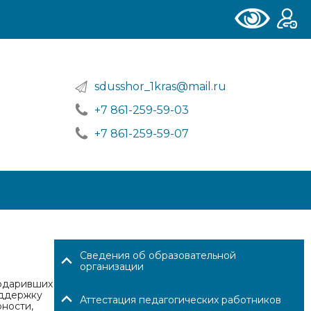
sdusshor_1kras@mail.ru
+7 861-259-59-03
+7 861-259-59-07
Сведения об образовательной
организации
подаривших
оддержку
Аттестация педагогических работников
ности,