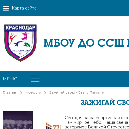
Карта сайта
МБОУ ДО ССШ
МЕНЮ
Главная
Новости
Зажигай свою «Свечу Памяти»!
ЗАЖИГАЙ СВО
Сегодня наша спортивная шко
нам мирное небо. Наша свеча
ветеранов Великой Отечестве